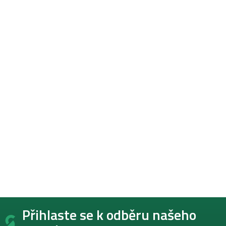
Z
Přihlaste se k odběru našeho
á
p