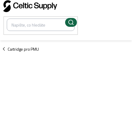
Přejít
na
obsah
/
Cartridge pro PMU