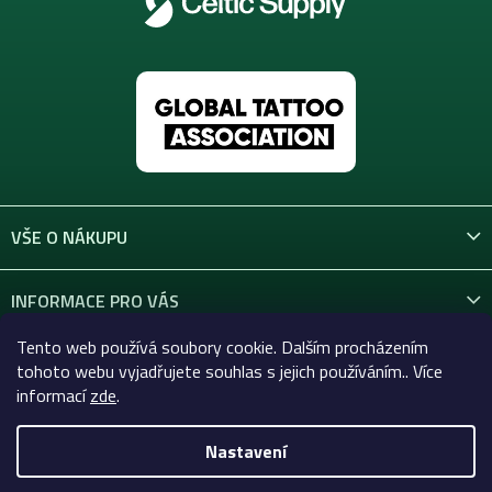
VŠE O NÁKUPU
INFORMACE PRO VÁS
Tento web používá soubory cookie. Dalším procházením
KONTAKT
tohoto webu vyjadřujete souhlas s jejich používáním.. Více
informací
zde
.
Nastavení
Copyright 2026
Celtic-Supply.cz | Vše pro tetování a