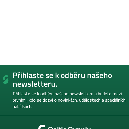
Z
Přihlaste se k odběru našeho
á
p
newsletteru.
a
t
Přihlaste se k odběru našeho newsletteru a budete mezi
í
prvními, kdo se dozví o novinkách, událostech a speciálních
nabídkách.