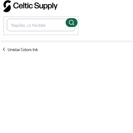
Přejít
na
obsah
/
Unistar Colors Ink