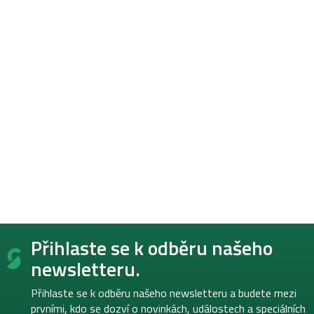
Z
Přihlaste se k odběru našeho
á
p
newsletteru.
a
t
Přihlaste se k odběru našeho newsletteru a budete mezi
í
prvními, kdo se dozví o novinkách, událostech a speciálních