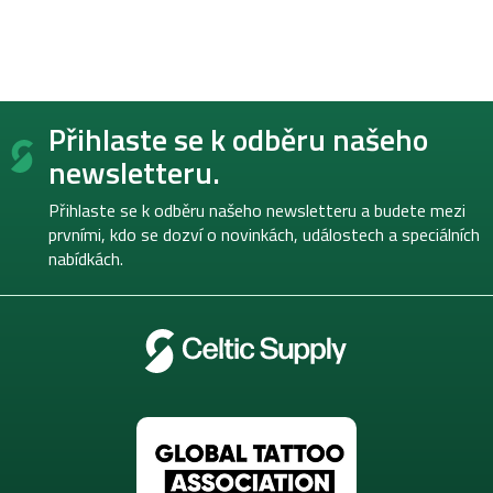
Z
Přihlaste se k odběru našeho
á
p
newsletteru.
a
t
Přihlaste se k odběru našeho newsletteru a budete mezi
í
prvními, kdo se dozví o novinkách, událostech a speciálních
nabídkách.