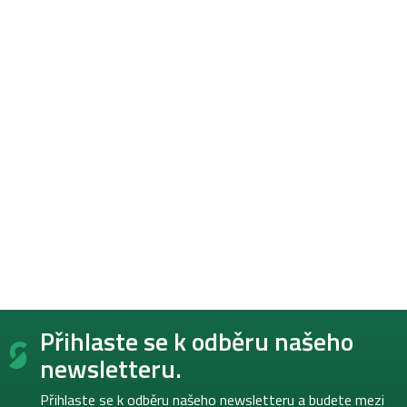
Z
Přihlaste se k odběru našeho
á
p
newsletteru.
a
t
Přihlaste se k odběru našeho newsletteru a budete mezi