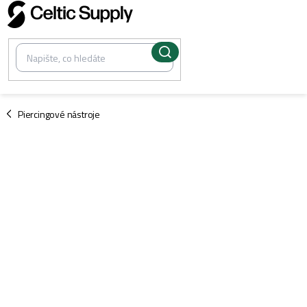
Přejít
na
obsah
/
Piercingové nástroje