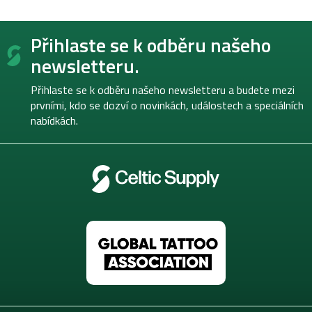
Z
Přihlaste se k odběru našeho
á
p
newsletteru.
a
t
Přihlaste se k odběru našeho newsletteru a budete mezi
í
prvními, kdo se dozví o novinkách, událostech a speciálních
nabídkách.