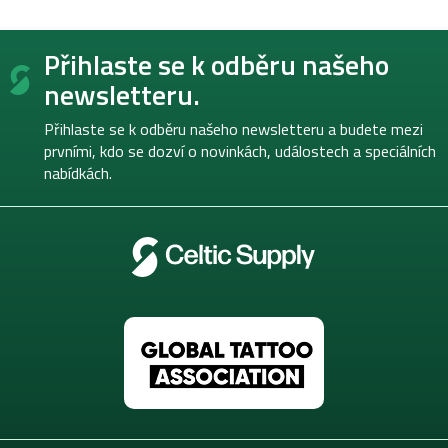
Z
Přihlaste se k odběru našeho
á
p
newsletteru.
a
t
Přihlaste se k odběru našeho newsletteru a budete mezi
í
prvními, kdo se dozví o novinkách, událostech a speciálních
nabídkách.