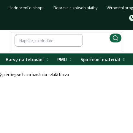
Hodnocení e-shopu
Doprava a způsob platby
Věrnostní pro
Barvy na tetování
PMU
Spotřební materiál
ý piercing ve tvaru banánku - zlatá barva