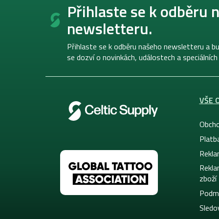
á
Přihlaste se k odběru 
p
newsletteru.
a
t
í
Přihlaste se k odběru našeho newsletteru a bu
se dozví o novinkách, událostech a speciálních
VŠE 
Obcho
Platb
Rekla
Rekla
zboží
Podmí
Sledov