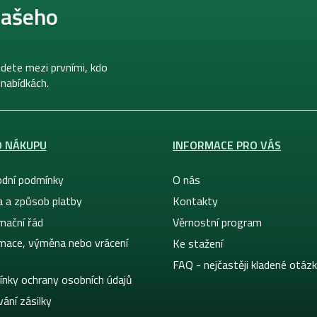
našeho
dete mezi prvními, kdo
 nabídkách.
O NÁKUPU
INFORMACE PRO VÁS
dní podmínky
O nás
a a způsob platby
Kontakty
mační řád
Věrnostní program
mace, výměna nebo vrácení
Ke stažení
FAQ - nejčastěji kladené otáz
nky ochrany osobních údajů
ání zásilky