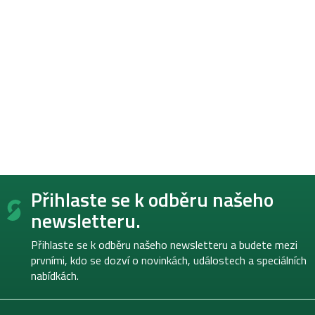
Z
Přihlaste se k odběru našeho
á
p
newsletteru.
a
t
Přihlaste se k odběru našeho newsletteru a budete mezi
í
prvními, kdo se dozví o novinkách, událostech a speciálních
nabídkách.