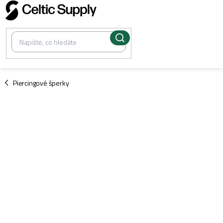
Přejít
na
obsah
/
Piercingové šperky