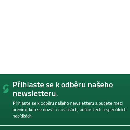
Z
Přihlaste se k odběru našeho
á
p
newsletteru.
a
t
Přihlaste se k odběru našeho newsletteru a budete mezi
í
prvními, kdo se dozví o novinkách, událostech a speciálních
nabídkách.