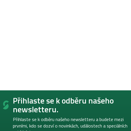
Z
Přihlaste se k odběru našeho
á
p
newsletteru.
a
t
Přihlaste se k odběru našeho newsletteru a budete mezi
í
prvními, kdo se dozví o novinkách, událostech a speciálních