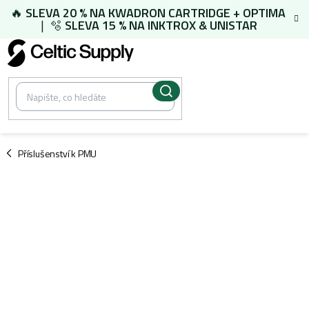
Přejít
🔥
SLEVA 20 % NA
KWADRON CARTRIDGE
+
OPTIMA
na
| 🫧
SLEVA 15 % NA
INKTROX & UNISTAR
obsah
/
Příslušenství k PMU