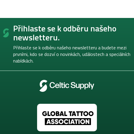
Z
Přihlaste se k odběru našeho
á
p
newsletteru.
a
t
Přihlaste se k odběru našeho newsletteru a budete mezi
í
prvními, kdo se dozví o novinkách, událostech a speciálních
nabídkách.