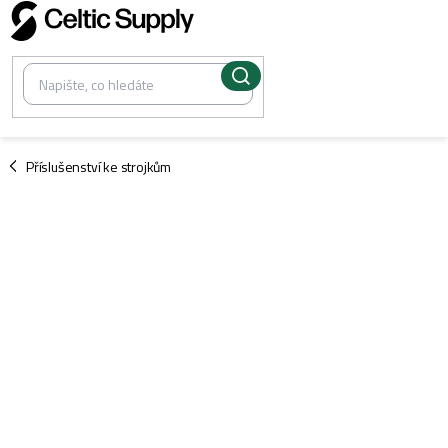
Přejít
na
obsah
/
Příslušenství ke strojkům