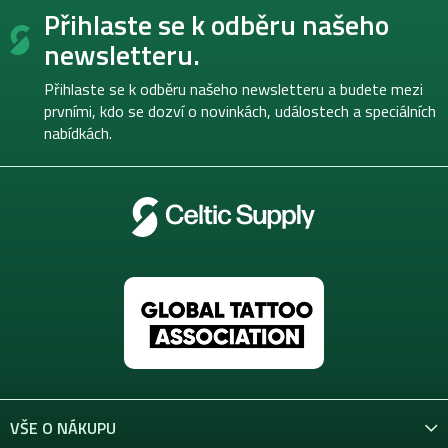
Přihlaste se k odběru našeho
á
p
newsletteru.
a
t
Přihlaste se k odběru našeho newsletteru a budete mezi
í
prvními, kdo se dozví o novinkách, událostech a speciálních
nabídkách.
VŠE O NÁKUPU