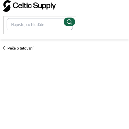
Přejít
na
obsah
/
Péče o tetování