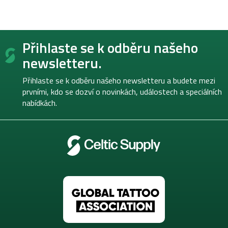
Z
Přihlaste se k odběru našeho
á
p
newsletteru.
a
t
Přihlaste se k odběru našeho newsletteru a budete mezi
í
prvními, kdo se dozví o novinkách, událostech a speciálních
nabídkách.