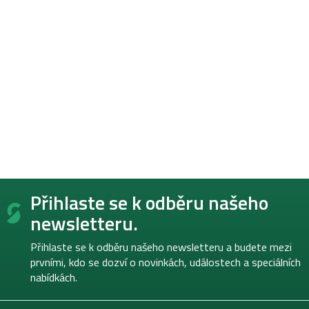
Z
Přihlaste se k odběru našeho
á
p
newsletteru.
a
t
Přihlaste se k odběru našeho newsletteru a budete mezi
í
prvními, kdo se dozví o novinkách, událostech a speciálních
nabídkách.