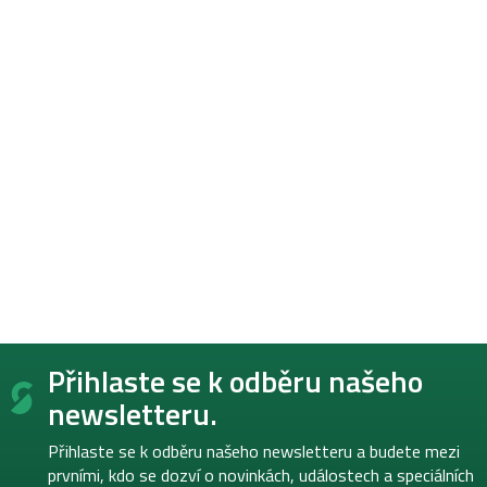
Z
Přihlaste se k odběru našeho
á
p
newsletteru.
a
t
Přihlaste se k odběru našeho newsletteru a budete mezi
í
prvními, kdo se dozví o novinkách, událostech a speciálních