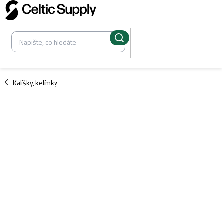
Přejít
na
obsah
/
Kalíšky, kelímky