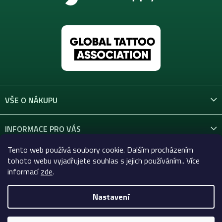
VŠE O NÁKUPU
INFORMACE PRO VÁS
Tento web používá soubory cookie. Dalším procházením
KONTAKT
tohoto webu vyjadřujete souhlas s jejich používáním.. Více
informací
zde
.
Nastavení
Copyright 2026
Celtic-Supply.cz | Vše pro tetování a
permanentní makeup
. Všechna práva vyhrazena.