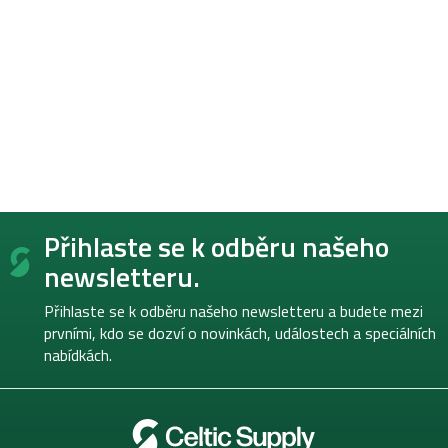
Z
Přihlaste se k odběru našeho
á
p
newsletteru.
a
t
Přihlaste se k odběru našeho newsletteru a budete mezi
í
prvními, kdo se dozví o novinkách, událostech a speciálních
nabídkách.