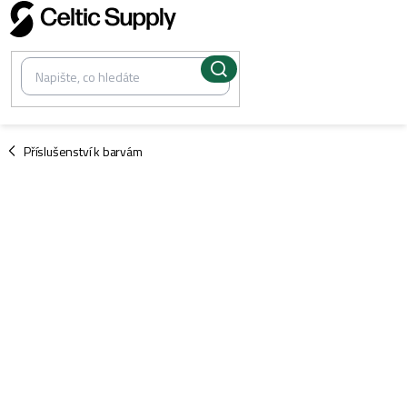
Přejít
na
obsah
/
Příslušenství k barvám