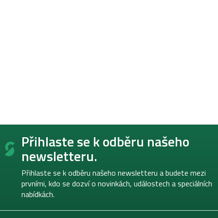
Z
Přihlaste se k odběru našeho
á
p
newsletteru.
a
t
Přihlaste se k odběru našeho newsletteru a budete mezi
í
prvními, kdo se dozví o novinkách, událostech a speciálních
nabídkách.