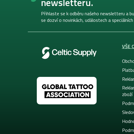
newsletteru.
a
t
í
Přihlaste se k odběru našeho newsletteru a bu
se dozví o novinkách, událostech a speciálních
VŠE 
Obcho
Platb
Rekla
Rekla
zboží
Podmí
Sledov
Hodno
Podmí