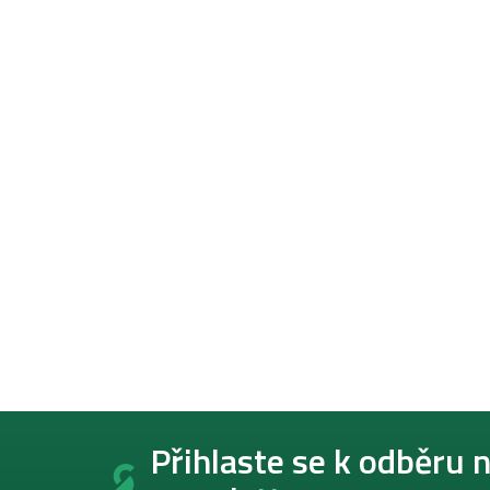
Z
á
Přihlaste se k odběru 
p