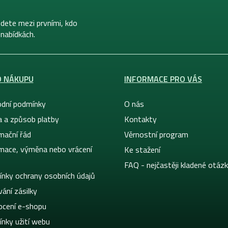
dete mezi prvními, kdo
 nabídkách.
O NÁKUPU
INFORMACE PRO VÁS
dní podmínky
O nás
a a způsob platby
Kontakty
mační řád
Věrnostní program
mace, výměna nebo vrácení
Ke stažení
FAQ - nejčastěji kladené otáz
nky ochrany osobních údajů
ání zásilky
cení e-shopu
nky užití webu