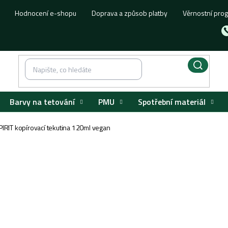
Hodnocení e-shopu
Doprava a způsob platby
Věrnostní pro
Barvy na tetování
PMU
Spotřební materiál
PIRIT kopírovací tekutina 120ml vegan