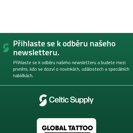
Z
Přihlaste se k odběru našeho
á
p
newsletteru.
a
t
Přihlaste se k odběru našeho newsletteru a budete mezi
í
prvními, kdo se dozví o novinkách, událostech a speciálních
nabídkách.