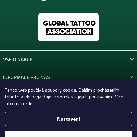
VŠE O NÁKUPU
INFORMACE PRO VÁS
Tento web používá soubory cookie. Dalším procházením
KONTAKT
tohoto webu vyjadřujete souhlas s jejich používáním.. Více
informací
zde
.
Nastavení
Copyright 2026
Celtic-Supply.cz | Vše pro tetování a
permanentní makeup
. Všechna práva vyhrazena.