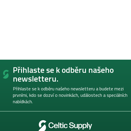
Z
Přihlaste se k odběru našeho
á
p
newsletteru.
a
t
Přihlaste se k odběru našeho newsletteru a budete mezi
í
prvními, kdo se dozví o novinkách, událostech a speciálních
nabídkách.