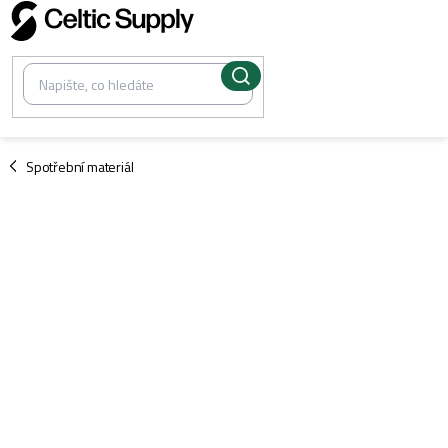
Přejít
na
obsah
/
Spotřební materiál