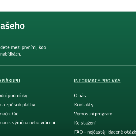
našeho
dete mezi prvními, kdo
 nabídkách.
O NÁKUPU
INFORMACE PRO VÁS
dní podmínky
O nás
a a způsob platby
Kontakty
mační řád
Věrnostní program
mace, výměna nebo vrácení
Ke stažení
FAQ - nejčastěji kladené otáz