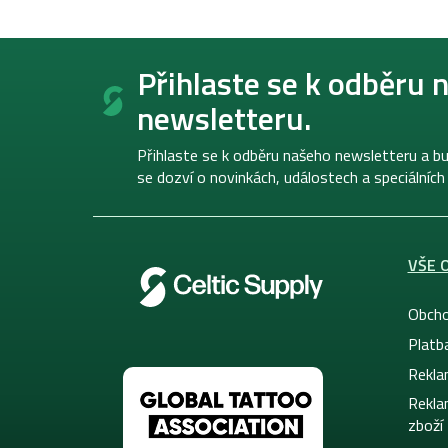
Z
á
Přihlaste se k odběru 
p
newsletteru.
a
t
í
Přihlaste se k odběru našeho newsletteru a bu
se dozví o novinkách, událostech a speciálních
VŠE 
Obcho
Platb
Rekla
Rekla
zboží