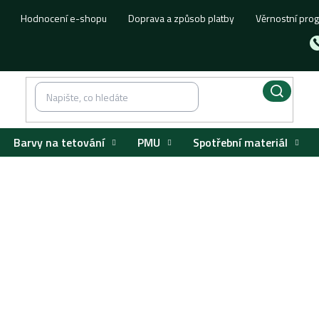
Hodnocení e-shopu
Doprava a způsob platby
Věrnostní pro
Barvy na tetování
PMU
Spotřební materiál
 podle UMÍSTĚNÍ
Nos
Septum
/
/