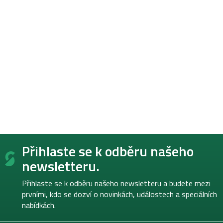
Z
Přihlaste se k odběru našeho
á
p
newsletteru.
a
t
Přihlaste se k odběru našeho newsletteru a budete mezi
í
prvními, kdo se dozví o novinkách, událostech a speciálních
nabídkách.