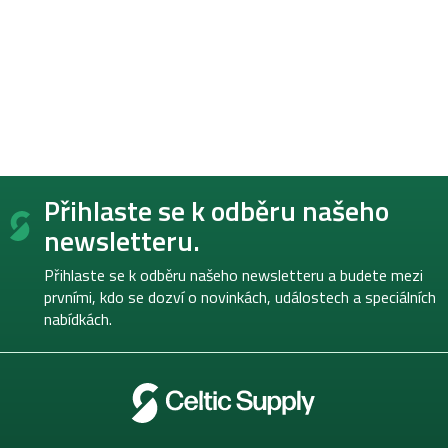
Z
Přihlaste se k odběru našeho
á
p
newsletteru.
a
t
Přihlaste se k odběru našeho newsletteru a budete mezi
í
prvními, kdo se dozví o novinkách, událostech a speciálních
nabídkách.