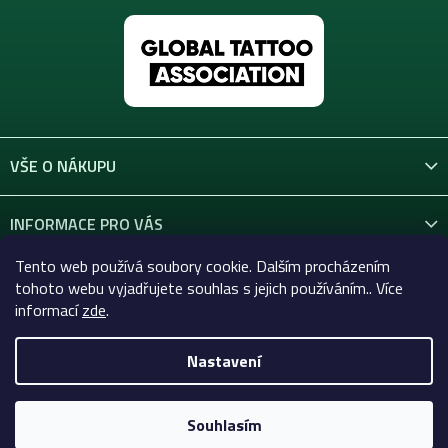
VŠE O NÁKUPU
INFORMACE PRO VÁS
Tento web používá soubory cookie. Dalším procházením
KONTAKT
tohoto webu vyjadřujete souhlas s jejich používáním.. Více
informací
zde
.
Nastavení
Copyright 2026
Celtic-Supply.cz | Vše pro tetování a
permanentní makeup
. Všechna práva vyhrazena.
Souhlasím