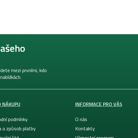
našeho
dete mezi prvními, kdo
 nabídkách.
O NÁKUPU
INFORMACE PRO VÁS
dní podmínky
O nás
a a způsob platby
Kontakty
mační řád
Věrnostní program