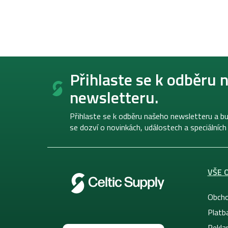
Z
á
Přihlaste se k odběru 
p
newsletteru.
a
t
í
Přihlaste se k odběru našeho newsletteru a bu
se dozví o novinkách, událostech a speciálních
VŠE 
Obcho
Platb
Rekla