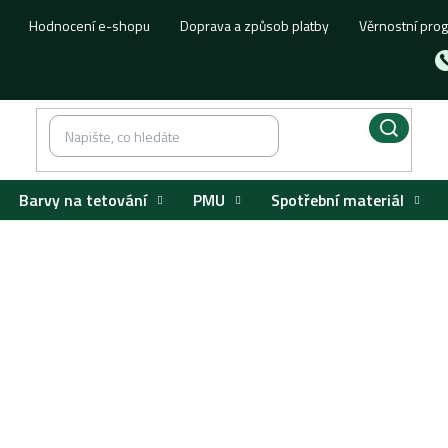
Hodnocení e-shopu
Doprava a způsob platby
Věrnostní pro
Barvy na tetování
PMU
Spotřební materiál
Z V-Select NANO
Round linery
/