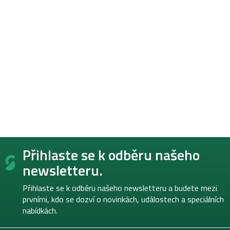
Z
Přihlaste se k odběru našeho
á
p
newsletteru.
a
t
Přihlaste se k odběru našeho newsletteru a budete mezi
í
prvními, kdo se dozví o novinkách, událostech a speciálních
nabídkách.