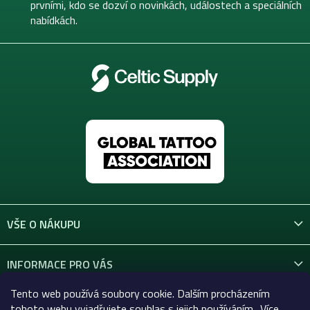
í
prvními, kdo se dozví o novinkách, událostech a speciálních
nabídkách.
VŠE O NÁKUPU
INFORMACE PRO VÁS
Tento web používá soubory cookie. Dalším procházením
KONTAKT
tohoto webu vyjadřujete souhlas s jejich používáním.. Více