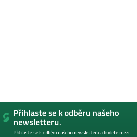
Z
Přihlaste se k odběru našeho
á
p
newsletteru.
a
t
Přihlaste se k odběru našeho newsletteru a budete mezi