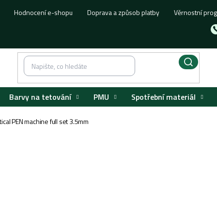
Hodnocení e-shopu
Doprava a způsob platby
Věrnostní pro
Barvy na tetování
PMU
Spotřební materiál
tical PEN machine full set 3.5mm