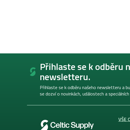
Z
á
Přihlaste se k odběru 
p
newsletteru.
a
t
í
Přihlaste se k odběru našeho newsletteru a bu
se dozví o novinkách, událostech a speciálních
VŠE 