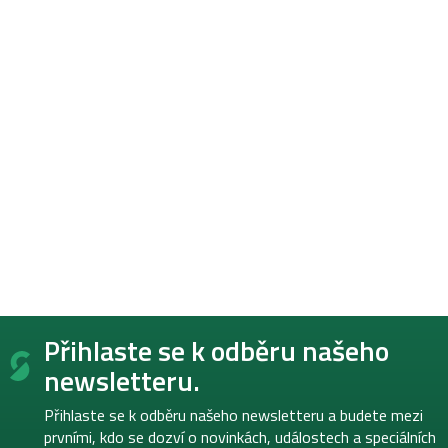
Z
Přihlaste se k odběru našeho
á
p
newsletteru.
a
t
Přihlaste se k odběru našeho newsletteru a budete mezi
í
prvními, kdo se dozví o novinkách, událostech a speciálních