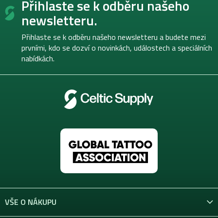
Přihlaste se k odběru našeho
á
p
newsletteru.
a
t
Přihlaste se k odběru našeho newsletteru a budete mezi
í
prvními, kdo se dozví o novinkách, událostech a speciálních
nabídkách.
VŠE O NÁKUPU