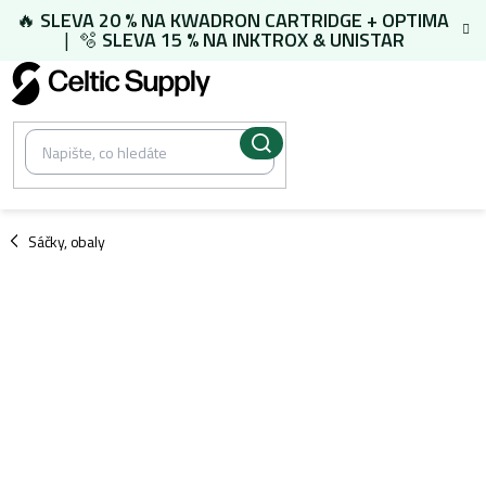
Přejít
🔥
SLEVA 20 % NA
KWADRON CARTRIDGE
+
OPTIMA
na
| 🫧
SLEVA 15 % NA
INKTROX & UNISTAR
obsah
/
Sáčky, obaly