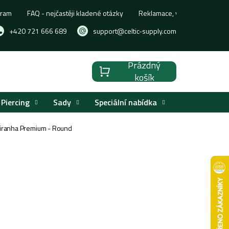
gram
FAQ - nejčastěji kladené otázky
Reklamace, výměna nebo vrá
+420 721 666 689
support@celtic-supply.com
Prázdný
Nákupní
košík
košík
Piercing
Sady
Speciální nabídka
Značky
Piranha Premium - Round