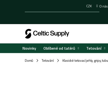
Přejít
CZK
O nás
na
obsah
Oblíbené od tatérů
Tetování
Novinky
Domů
Tetování
Klasické tetovací jehly, gripy, tub
/
/