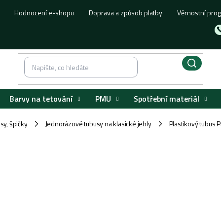
Hodnocení e-shopu
Doprava a způsob platby
Věrnostní pro
Barvy na tetování
PMU
Spotřební materiál
usy, špičky
Jednorázové tubusy na klasické jehly
Plastikový tubus 
/
/