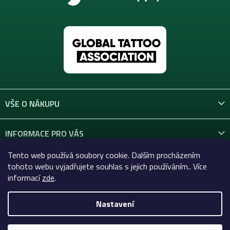
VŠE O NÁKUPU
INFORMACE PRO VÁS
Tento web používá soubory cookie. Dalším procházením
KONTAKT
tohoto webu vyjadřujete souhlas s jejich používáním.. Více
informací
zde
.
Nastavení
Copyright 2026
Celtic-Supply.cz | Vše pro tetování a
permanentní makeup
. Všechna práva vyhrazena.