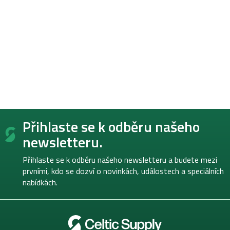
Z
Přihlaste se k odběru našeho
á
p
newsletteru.
a
t
Přihlaste se k odběru našeho newsletteru a budete mezi
í
prvními, kdo se dozví o novinkách, událostech a speciálních
nabídkách.