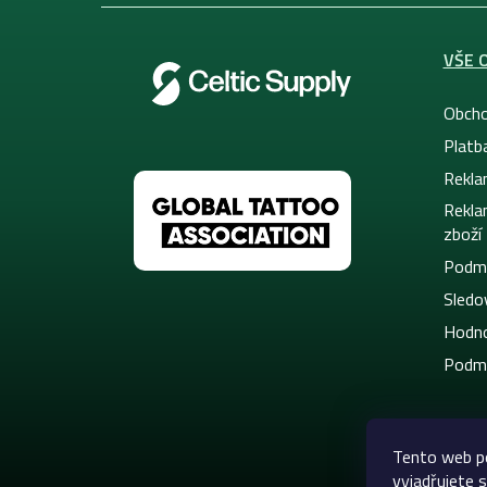
VŠE 
Obcho
Platb
Rekla
Rekla
zboží
Podmí
Sledov
Hodno
Podmí
Tento web p
vyjadřujete s