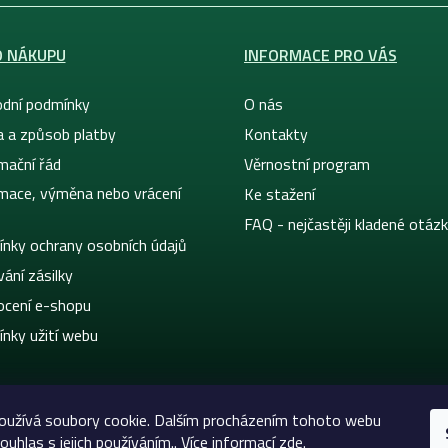
O NÁKUPU
INFORMACE PRO VÁS
dní podmínky
O nás
a a způsob platby
Kontakty
mační řád
Věrnostní program
mace, výměna nebo vrácení
Ke stažení
FAQ - nejčastěji kladené otáz
nky ochrany osobních údajů
ání zásilky
cení e-shopu
nky užití webu
oužívá soubory cookie. Dalším procházením tohoto webu
ouhlas s jejich používáním.. Více informací
zde
.