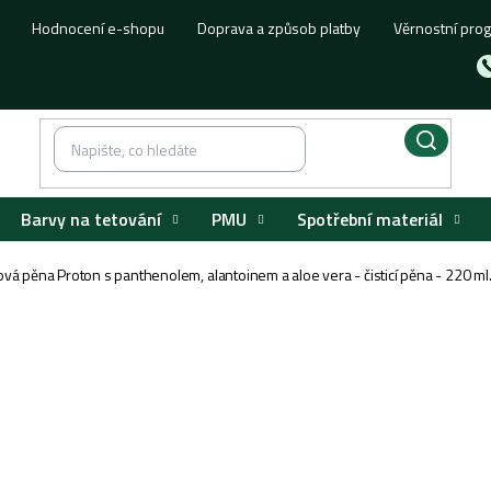
Hodnocení e-shopu
Doprava a způsob platby
Věrnostní pro
Barvy na tetování
PMU
Spotřební materiál
vá pěna Proton s panthenolem, alantoinem a aloe vera - čisticí pěna - 220 ml