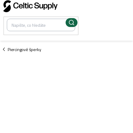
Přejít
na
obsah
/
Piercingové šperky