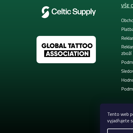
VŠE 
Obcho
Platb
Rekla
Rekla
zboží
Podmí
Sledov
Hodno
Podmí
Tento web p
vyjadřujete s