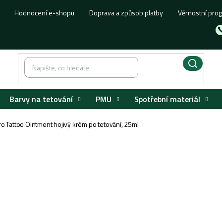
Hodnocení e-shopu
Doprava a způsob platby
Věrnostní pro
Barvy na tetování
PMU
Spotřební materiál
o Tattoo Ointment hojivý krém po tetování, 25ml