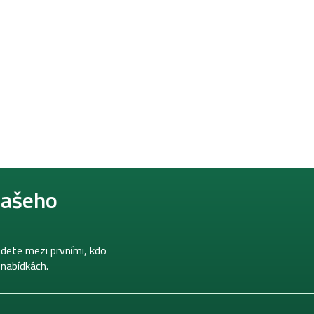
našeho
dete mezi prvními, kdo
 nabídkách.