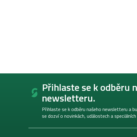
Z
á
Přihlaste se k odběru 
p
newsletteru.
a
t
í
Přihlaste se k odběru našeho newsletteru a bu
se dozví o novinkách, událostech a speciálních