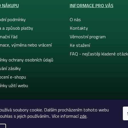
O NÁKUPU
INFORMACE PRO VÁS
dní podmínky
O nás
a a způsob platby
Kontakty
mační řád
Věrnostní program
mace, výměna nebo vrácení
Ke stažení
FAQ - nejčastěji kladené otáz
nky ochrany osobních údajů
ání zásilky
cení e-shopu
nky užití webu
oužívá soubory cookie. Dalším procházením tohoto webu
ouhlas s jejich používáním.. Více informací
zde
.