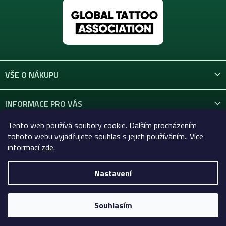
VŠE O NÁKUPU
INFORMACE PRO VÁS
Tento web používá soubory cookie. Dalším procházením
KONTAKT
tohoto webu vyjadřujete souhlas s jejich používáním.. Více
informací
zde
.
Nastavení
Copyright 2026
Celtic-Supply.cz | Vše pro tetování a
permanentní makeup
. Všechna práva vyhrazena.
Souhlasím
Vytvořil Shoptet Premium