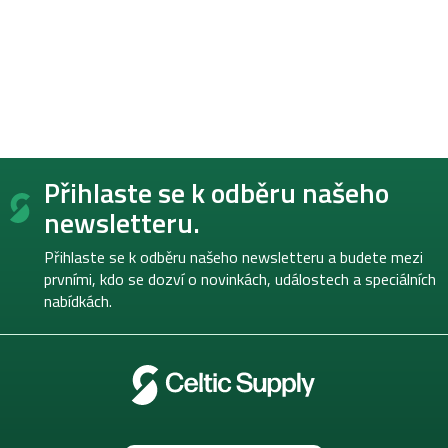
Z
Přihlaste se k odběru našeho
á
p
newsletteru.
a
t
Přihlaste se k odběru našeho newsletteru a budete mezi
í
prvními, kdo se dozví o novinkách, událostech a speciálních
nabídkách.