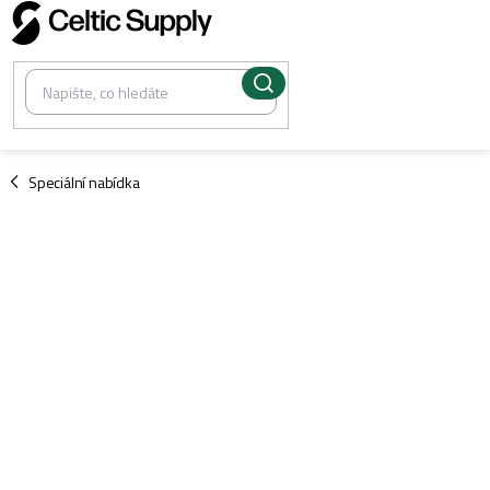
Přejít
na
obsah
/
Speciální nabídka