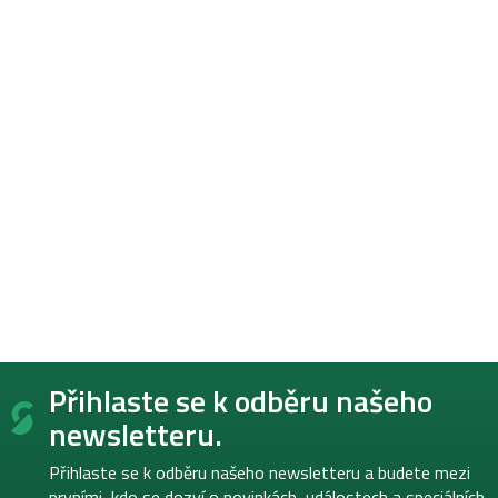
Z
Přihlaste se k odběru našeho
á
p
newsletteru.
a
t
Přihlaste se k odběru našeho newsletteru a budete mezi
í
prvními, kdo se dozví o novinkách, událostech a speciálních