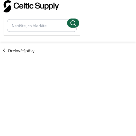
Přejít
na
obsah
/
Ocelové špičky