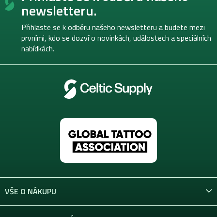
p
newsletteru.
a
t
Přihlaste se k odběru našeho newsletteru a budete mezi
í
prvními, kdo se dozví o novinkách, událostech a speciálních
nabídkách.
VŠE O NÁKUPU