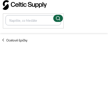
Přejít
na
obsah
/
Ocelové špičky