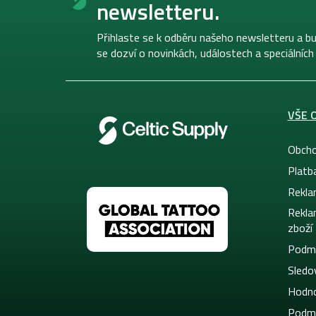
newsletteru.
a
t
í
Přihlaste se k odběru našeho newsletteru a bu
se dozví o novinkách, událostech a speciálních
VŠE 
Obcho
Platb
Rekla
Rekla
zboží
Podmí
Sledov
Hodno
Podmí