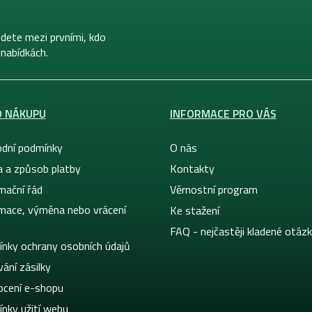
dete mezi prvními, kdo
 nabídkách.
O NÁKUPU
INFORMACE PRO VÁS
dní podmínky
O nás
a a způsob platby
Kontakty
mační řád
Věrnostní program
mace, výměna nebo vrácení
Ke stažení
FAQ - nejčastěji kladené otáz
nky ochrany osobních údajů
ání zásilky
cení e-shopu
nky užití webu