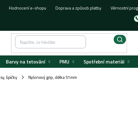
Hodnocení e-shopu
Doprava a způsob platby
Věrnostní pro
Barvy na tetování
PMU
Spotřební materiál
usy, špičky
Nylonový grip, délka 51mm
/