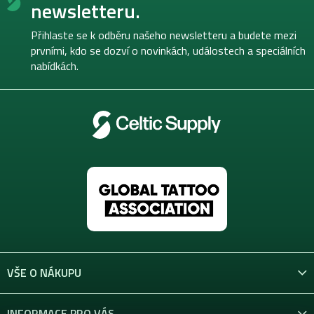
p
newsletteru.
a
t
Přihlaste se k odběru našeho newsletteru a budete mezi
í
prvními, kdo se dozví o novinkách, událostech a speciálních
nabídkách.
VŠE O NÁKUPU
INFORMACE PRO VÁS