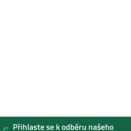
Z
Přihlaste se k odběru našeho
á