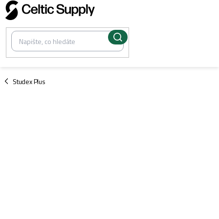
Přejít
na
obsah
/
Studex Plus