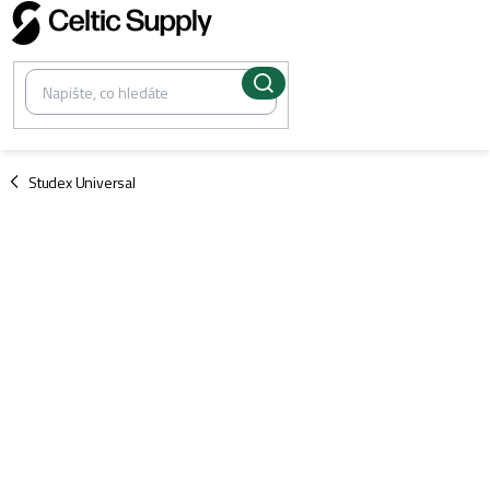
Přejít
na
obsah
/
Studex Universal