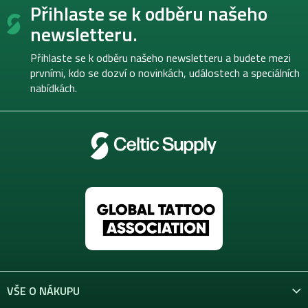
Přihlaste se k odběru našeho
á
p
newsletteru.
a
t
Přihlaste se k odběru našeho newsletteru a budete mezi
í
prvními, kdo se dozví o novinkách, událostech a speciálních
nabídkách.
VŠE O NÁKUPU