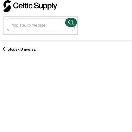
Přejít
na
obsah
/
Studex Universal