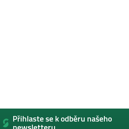
Z
Přihlaste se k odběru našeho
á
p
newsletteru.