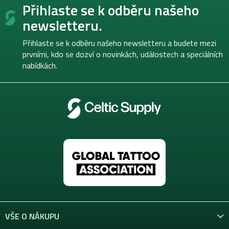
Přihlaste se k odběru našeho
á
p
newsletteru.
a
t
Přihlaste se k odběru našeho newsletteru a budete mezi
í
prvními, kdo se dozví o novinkách, událostech a speciálních
nabídkách.
VŠE O NÁKUPU