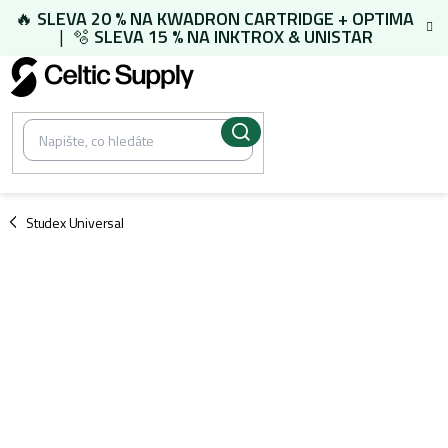
Přejít
🔥
SLEVA 20 % NA
KWADRON CARTRIDGE
+
OPTIMA
na
| 🫧
SLEVA 15 % NA
INKTROX & UNISTAR
obsah
/
Studex Universal