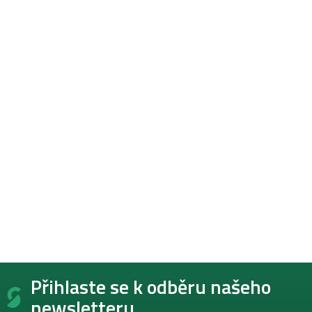
Z
Přihlaste se k odběru našeho
á
p
newsletteru.