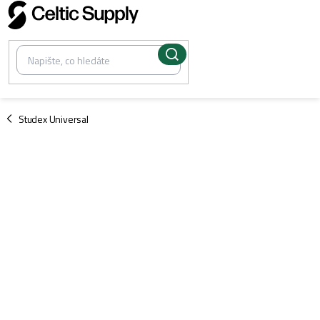
Přejít
na
obsah
/
Studex Universal