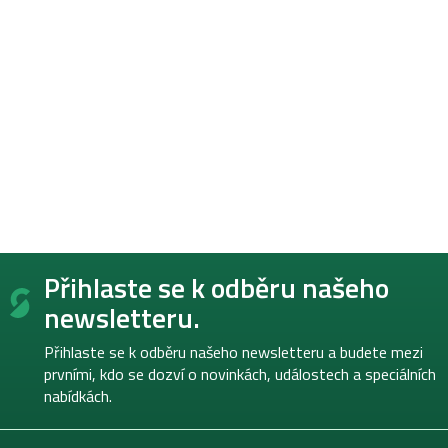
Z
Přihlaste se k odběru našeho
á
p
newsletteru.
a
t
Přihlaste se k odběru našeho newsletteru a budete mezi
í
prvními, kdo se dozví o novinkách, událostech a speciálních
nabídkách.