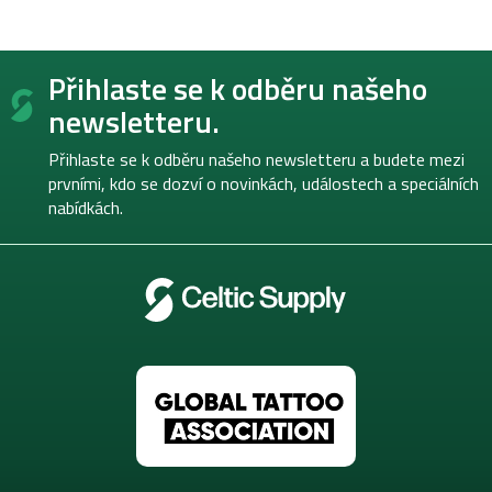
Z
Přihlaste se k odběru našeho
á
p
newsletteru.
a
t
Přihlaste se k odběru našeho newsletteru a budete mezi
í
prvními, kdo se dozví o novinkách, událostech a speciálních
nabídkách.