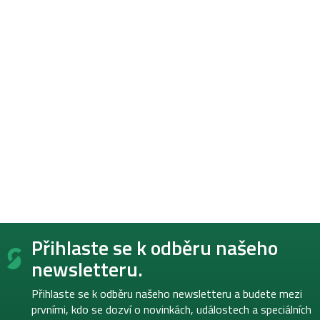
Z
Přihlaste se k odběru našeho
á
p
newsletteru.
a
t
Přihlaste se k odběru našeho newsletteru a budete mezi
í
prvními, kdo se dozví o novinkách, událostech a speciálních