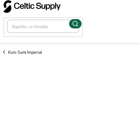
Přejít
na
obsah
/
Kuro Sumi Imperial